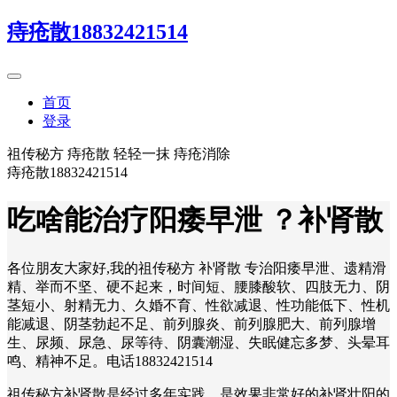
痔疮散18832421514
首页
登录
祖传秘方 痔疮散 轻轻一抹 痔疮消除
痔疮散18832421514
吃啥能治疗阳痿早泄 ？补肾散
各位朋友大家好,我的祖传秘方 补肾散 专治阳痿早泄、遗精滑
精、举而不坚、硬不起来，时间短、腰膝酸软、四肢无力、阴
茎短小、射精无力、久婚不育、性欲减退、性功能低下、性机
能减退、阴茎勃起不足、前列腺炎、前列腺肥大、前列腺增
生、尿频、尿急、尿等待、阴囊潮湿、失眠健忘多梦、头晕耳
鸣、精神不足。电话18832421514
祖传秘方补肾散是经过多年实践，是效果非常好的补肾壮阳的