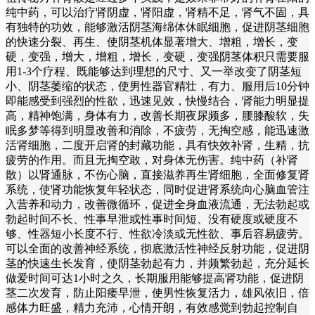
纯中药，可以治疗肾阴虚，肾阳虚，肾精不足，肾气不固，具
有独特的功效，能够激活阴茎海绵体休眠细胞，促进阴茎细胞
的快速分裂、再生、使阴茎机体显著增大、增粗，增长，变
硬，变强，增大，增粗，增长，变硬，变强阴茎体积只需要服
用1-3个疗程、既能够达到理想的尺寸、又一举改变了阴茎短
小、阴茎萎缩的状态，使男性器官精壮，有力、服用后10分钟
即能感受到强烈的性欲，迅速见效，快慢结合，肾能力明显提
高，精神饱满，身体有力，改善长期夜尿频多，腰膝酸软，失
眠多梦等得到明显改善和消除，不疲劳，无掏空感，能迅速激
活肾细胞，二度开启肾的封藏功能，具有快效补肾，生精，抗
疲劳的作用。而且无掏空敢，对身体无伤害。纯中药（补肾
散）以肾通脉，不伤心脑，直接滋养再生肾细胞，全面修复肾
系统，使肾功能恢复年轻状态，同时促进肾系统向心脑血管注
入营养和动力，改善微循环，促进全身血液流通，无法勃起或
勃起时间不长、性事早泄或性事时间短、没有硬度或硬度不
够、性器短小长度不行、性欲冷淡或无性欲、事后容易疲劳。
可以全面的改善神经系统，彻底激活性神经反射功能，促进阴
茎的快速生长发育，使阴茎勃起有力，并频繁勃起，充分延长
做爱时间可达1小时之久，长期服用能够提高肾功能，促进阴
茎二次发育，防止阳痿早泄，使男性恢复活力，雄风依旧，倍
感体力旺盛，精力充沛，心情开朗，有效感觉到勃起控制自