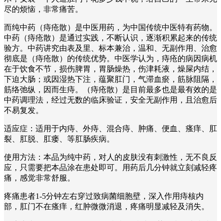
尽的烦恼，非常痛苦。
而纯中药（痔疮散）是中医用药，为中国传统中医特有药物。
中药（痔疮散）是通过实践，不断认识，逐渐积累起来的传统
验方。中药讲究由表及里、标本兼治，温和、无副作用、治愈
彻底是（痔疮散）的传统优势。中医学认为，痔疮的病因病机
在于饮食不节，损伤脾胃，胃肠燥热，伤津耗液，燥屎内结，
下迫大肠；或因湿热下注，蕴聚肛门，气滞血瘀，筋脉阻隔，
筋络弛纵，因而生痔。（痔疮散）是目前最多也是最有效的是
中药调理法，经过无数的临床验证，安全无副作用，且治愈后
不易复发。
适应症：适用于内痔、外痔、混合痔、肿痛、便血、瘙痒、肛
裂、肛脱、肛瘘、等肛肠疾病。
使用方法：本品为纯中药，对人的皮肤没有刺激性，无不良反
应，只需要把本品涂在患处即可。用药后几分钟就立刻减轻疼
痛，感觉非常舒服。
疼痛患者1-5分钟左右穿过致病菌细胞壁，深入作用痔核内
部，肛门不在瘙痒，红肿微微消退，疼痛明显减轻及消失。