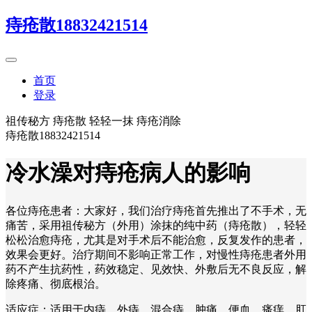
痔疮散18832421514
首页
登录
祖传秘方 痔疮散 轻轻一抹 痔疮消除
痔疮散18832421514
冷水澡对痔疮病人的影响
各位痔疮患者：大家好，我们治疗痔疮首先推出了不手术，无
痛苦，采用祖传秘方（外用）涂抹的纯中药（痔疮散），轻轻
松松治愈痔疮，尤其是对手术后不能治愈，反复发作的患者，
效果会更好。治疗期间不影响正常工作，对慢性痔疮患者外用
药不产生抗药性，药效稳定、见效快、外敷后无不良反应，解
除疼痛、彻底根治。
适应症：适用于内痔、外痔、混合痔、肿痛、便血、瘙痒、肛