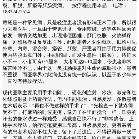
裂、肛脱、肛瘘等肛肠疾病。 按疗程使用本品 电话：
18832421514
痔疮是一种常见病，只是轻症患者没有影响正常工作，所以很
少去看医生，一旦由于劳累过度、食用辣椒、酒等各种因素的
触发，病情突然加重，出现排便困难，肛门憋胀、火烧样疼
痛，剧烈瘙痒及反复出血等，此时患者才匆匆就医。肛检可见
外痔、内痔、混合痔、瘘管、肛裂、严重者可由于用力排便促
使内痔脱出肛门外，不能缩回，而发生急性（嵌顿）。痔疮大
小不一，小者可有0.5厘米，大者可达6-10厘米，令患者非常
痛苦呻吟不已，由于这一类肛肠疾患对生命的威胁很小，患者
不重视，而医学界对此病也没有统一的认识，以至于多少年来
一直没有特效疗法。
现代医学主要采用手术切除，、硬化剂注射、冷冻、激光和红
外线照射及上药膏疗法，但均不能根治，且易复发，多数患者
在术后表示：“再也不做这样的手术了”，“光检查一下就疼得
受不了，打麻药的时候更疼，像刀子在里面搅合一样，浑身的
汗出的像水洗过一样难受，感觉自己快不行了”非常痛苦。上
述手术疗法，治疗痔疮费用非常高，且极易复发。更有甚者，
有的患者术后管不住大便，留下了后遗症，不得已再做一次手
术，安装一个人造肛门，花多少钱不说，给自己的一生带来无