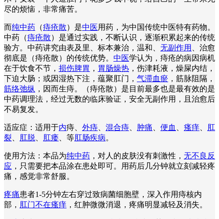
尽的烦恼，非常痛苦。
而
纯中药
（
痔疮散
）是
中医
用药，为中国传统中医特有药物。
中药（
痔疮散
）是通过实践，不断认识，逐渐积累起来的传统
验方。中药讲究由表及里、标本兼治，温和、
无副作用
、治愈
彻底是（痔疮散）的传统优势。
中医
学认为，痔疮的病因病机
在于饮食不节，
损伤脾胃
，
胃肠燥热
，伤津耗液，燥屎内结，
下迫大肠；或因湿热下注，蕴聚肛门，
气滞血瘀
，筋脉阻隔，
筋络弛纵
，因而生痔。（痔疮散）是目前最多也是最有效的是
中药调理法，经过无数的临床验证，安全无副作用，且治愈后
不易复发。
适应症：适用于
内
痔、
外痔
、
混合痔
、
肿痛
、
便血
、
瘙痒
、
肛
裂
、
肛脱
、
肛瘘
、等
肛肠疾病
。
使用方法：本品为
纯中药
，对人的皮肤没有刺激性，
无不良反
应
，只需要把本品涂在患处即可。用药后几分钟就立刻减轻疼
痛，感觉非常舒服。
疼痛
患者1-5分钟左右穿过致病菌细胞壁，深入作用痔核内
部，
肛门不在瘙痒
，红肿微微消退，疼痛明显减轻及消失。