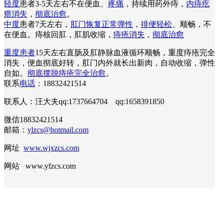
轻度
患者3-5天左右不在便血、
疼痛
，持续用药外痔，
内痔疙
瘩消失
，
彻底治愈
。
中度
患者7天左右，
肛门恢复正常弹性
，
排便轻松
、顺畅，不
在便血。痔核回肛，肛肌收缩，
痔疮消失
，
彻底治愈
重度患者
15天左右直肠及肛静脉血液循环顺畅，重度痔疮完全
消失，便血彻底好转，肛门内外就长出新肉，自动收缩，弹性
自如。
彻底摆脱痔疮完全治愈
。
联系
电话
：18832421514
联系人：汪大夫qq:1737664704 qq:1658391850
微信18832421514
邮箱：
ylzcs@hotmail.com
网址
www.wjxzcs.com
网站 www.yfzcs.com