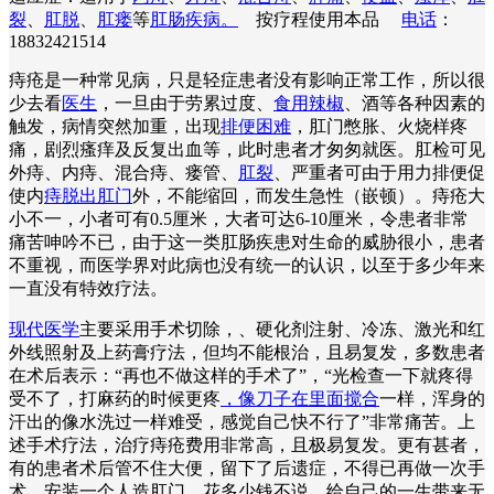
裂
、
肛脱
、
肛瘘
等
肛肠疾病。
按疗程使用本品
电话
：
18832421514
痔疮是一种常见病，只是轻症患者没有影响正常工作，所以很
少去看
医生
，一旦由于劳累过度、
食用辣椒
、酒等各种因素的
触发，病情突然加重，出现
排便困难
，肛门憋胀、火烧样疼
痛，剧烈瘙痒及反复出血等，此时患者才匆匆就医。肛检可见
外痔、内痔、混合痔、瘘管、
肛裂
、严重者可由于用力排便促
使内
痔脱出肛门
外，不能缩回，而发生急性（嵌顿）。痔疮大
小不一，小者可有0.5厘米，大者可达6-10厘米，令患者非常
痛苦呻吟不已，由于这一类肛肠疾患对生命的威胁很小，患者
不重视，而医学界对此病也没有统一的认识，以至于多少年来
一直没有特效疗法。
现代医学
主要采用手术切除，、硬化剂注射、冷冻、激光和红
外线照射及上药膏疗法，但均不能根治，且易复发，多数患者
在术后表示：“再也不做这样的手术了”，“光检查一下就疼得
受不了，打麻药的时候更疼
，像刀子在里面搅合
一样，浑身的
汗出的像水洗过一样难受，感觉自己快不行了”非常痛苦。上
述手术疗法，治疗痔疮费用非常高，且极易复发。更有甚者，
有的患者术后管不住大便，留下了后遗症，不得已再做一次手
术，安装一个人造肛门，花多少钱不说，给自己的一生带来无