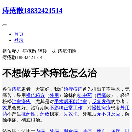
痔疮散18832421514
首页
登录
祖传秘方 痔疮散 轻轻一抹 痔疮消除
痔疮散18832421514
不想做手术痔疮怎么治
各位
痔疮
患者：大家好，我们
治疗痔疮
首先推出了不手术，无
痛苦，采用
祖传秘方
（
外用
）涂抹的
纯中药
（
痔疮
散），轻轻
松松
治愈痔疮
，尤其是对
手术后不能治愈
，
反复发作
的患者，
效
果会更好。治疗期间
不影响正常工作
，对
慢性痔疮
患者
外用
药
不产生
抗药性
，
药效
稳定、
见效快
、外敷后
无不良反应
，解
除疼痛、彻底根治。
适应症：适用于
内痔
、
外痔
、
混合痔
、
肿痛
、
便血
、
瘙痒
、
肛