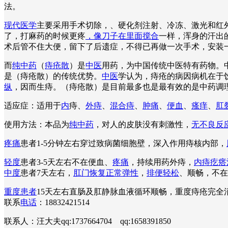
法。
现代医学
主要采用手术切除，、硬化剂注射、冷冻、激光和红外
了，打麻药的时候更疼
，像刀子在里面搅合
一样，浑身的汗出
术后管不住大便，留下了后遗症，不得已再做一次手术，安装
而
纯中药
（
痔疮散
）是
中医
用药，为中国传统中医特有药物。
是（痔疮散）的传统优势。
中医
学认为，痔疮的病因病机在于
纵
，因而生痔。（痔疮散）是目前最多也是最有效的是中药调
适应症：适用于
内
痔、
外痔
、
混合痔
、
肿痛
、
便血
、
瘙痒
、
肛
使用方法：本品为
纯中药
，对人的皮肤没有刺激性，
无不良反
疼痛
患者1-5分钟左右穿过致病菌细胞壁，深入作用痔核内部，
轻度
患者3-5天左右不在便血、
疼痛
，持续用药外痔，
内痔疙瘩
中度
患者7天左右，
肛门恢复正常弹性
，
排便轻松
、顺畅，不在
重度患者
15天左右直肠及肛静脉血液循环顺畅，重度痔疮完
联系
电话
：18832421514
联系人：汪大夫qq:1737664704 qq:1658391850