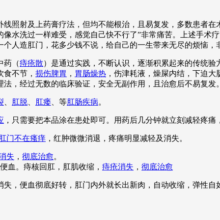
线照射及上药膏疗法，但均不能根治，且易复发，多数患者在术
的像水洗过一样难受，感觉自己快不行了”非常痛苦。上述手术
一个人造肛门，花多少钱不说，给自己的一生带来无尽的烦恼，
中药（
痔疮散
）是通过实践，不断认识，逐渐积累起来的传统验
饮食不节，
损伤脾胃
，
胃肠燥热
，伤津耗液，燥屎内结，下迫大
理法，经过无数的临床验证，安全无副作用，且治愈后不易复发
裂
、
肛脱
、
肛瘘
、等
肛肠疾病
。
应
，只需要把本品涂在患处即可。用药后几分钟就立刻减轻疼痛
肛门不在瘙痒
，红肿微微消退，疼痛明显减轻及消失。
消失
，
彻底治愈
。
便血。痔核回肛，肛肌收缩，
痔疮消失
，
彻底治愈
全消失，便血彻底好转，肛门内外就长出新肉，自动收缩，弹性自