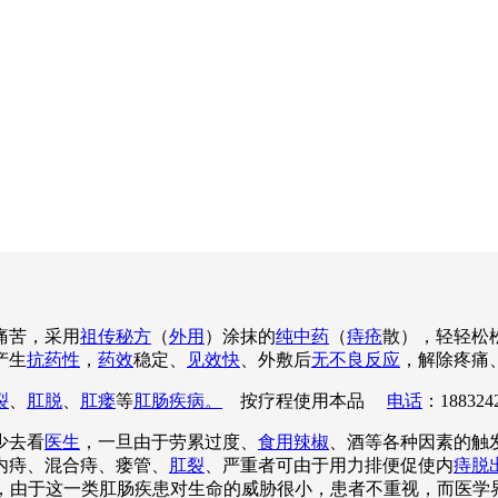
痛苦，采用
祖传秘方
（
外用
）涂抹的
纯中药
（
痔疮
散），轻轻松
产生
抗药性
，
药效
稳定、
见效快
、外敷后
无不良反应
，解除疼痛
裂
、
肛脱
、
肛瘘
等
肛肠疾病。
按疗程使用本品
电话
：188324
少去看
医生
，一旦由于劳累过度、
食用辣椒
、酒等各种因素的触
内痔、混合痔、瘘管、
肛裂
、严重者可由于用力排便促使内
痔脱
吟不已，由于这一类肛肠疾患对生命的威胁很小，患者不重视，而医