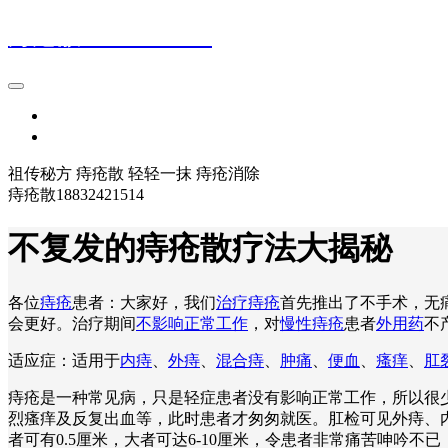
痔疮散18832421514
首页
登录
祖传秘方 痔疮散 轻轻一抹 痔疮消除
痔疮散18832421514
不复发的痔疮散疗法大揭秘
各位
痔疮
患者：大家好，我们
治疗痔疮
首先推出了不手术，无
会更好。治疗期间
不影响正常工作
，对
慢性痔疮
患者
外用药
不
适应症：适用于
内痔
、
外痔
、
混合痔
、
肿痛
、
便血
、
瘙痒
、
肛
痔疮是一种常见病，只是轻症患者没有影响正常工作，所以很
烈瘙痒及反复出血等，此时患者才匆匆就医。肛检可见外痔、
者可有0.5厘米，大者可达6-10厘米，令患者非常痛苦呻