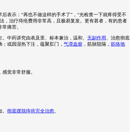
后表示：“再也不做这样的手术了”，“光检查一下就疼得受不
疗法，治疗痔疮费用非常高，且极易复发。更有甚者，有的患者
非常痛苦。
方。中药讲究由表及里、标本兼治，温和、
无副作用
、治愈彻底
肠；或因湿热下注，蕴聚肛门，
气滞血瘀
，筋脉阻隔，
筋络弛
。
，感觉非常舒服。
如。
彻底摆脱痔疮完全治愈
。