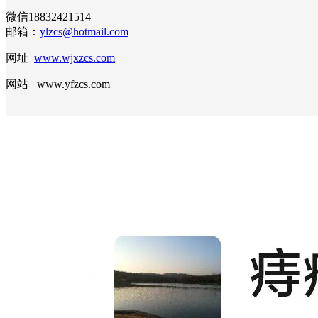
微信18832421514
邮箱：
ylzcs@hotmail.com
网址
www.wjxzcs.com
网站 www.yfzcs.com