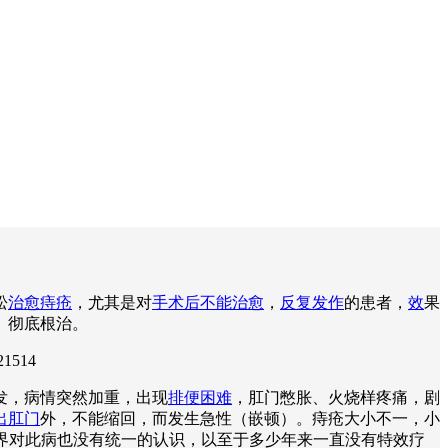
松
治愈痔疮
，尤其是对
手术后不能治愈
，
反复发作
的患者，
效
果
、彻底根治。
21514
发，病情突然加重，出现
排便困难
，肛门憋胀、火烧样疼痛，剧
出肛门
外，不能缩回，而发生急性（嵌顿）。痔疮大小不一，小
学界对此病也没有统一的认识，以至于多少年来一直没有特效疗