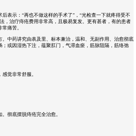
后表示：“再也不做这样的手术了”，“光检查一下就疼得受不
疗法，治疗痔疮费用非常高，且极易复发。更有甚者，有的患者
非常痛苦。
方。中药讲究由表及里、标本兼治，温和、无副作用、治愈彻底
肠；或因湿热下注，蕴聚肛门，气滞血瘀，筋脉阻隔，筋络弛
。
，感觉非常舒服。
如。彻底摆脱痔疮完全治愈。