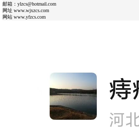
邮箱：ylzcs@hotmail.com
网址 www.wjxzcs.com
网站 www.yfzcs.com