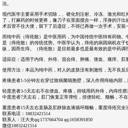
法。
现代医学主要采用手术切除，、硬化剂注射、冷冻、激光和红外
了，打麻药的时候更疼，像刀子在里面搅合一样，浑身的汗出
术后管不住大便，留下了后遗症，不得已再做一次手术，安装
而纯中药（痔疮散）是中医用药，为中国传统中医特有药物。
是（痔疮散）的传统优势。中医学认为，痔疮的病因病机在于
纵，因而生痔。（痔疮散）是目前最多也是最有效的是中药调
适应症：适用于内痔、外痔、混合痔、肿痛、便血、瘙痒、
使用方法：本品为纯中药，对人的皮肤没有刺激性，无不良反
疼痛患者1-5分钟左右穿过致病菌细胞壁，深入作用痔核内部
轻度患者3-5天左右不在便血、疼痛，持续用药外痔，内痔疙
中度患者7天左右，肛门恢复正常弹性，排便轻松、顺畅，不
重度患者15天左右直肠及肛静脉血液循环顺畅，重度痔疮完
联系电话：18832421514
联系人：汪大夫qq:1737664704 qq:1658391850
微信18832421514