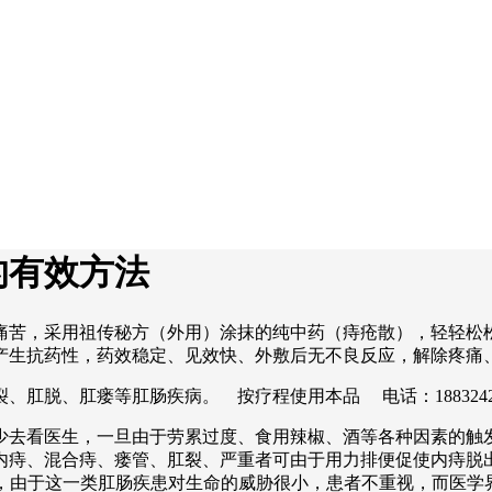
的有效方法
痛苦，采用祖传秘方（外用）涂抹的纯中药（痔疮散），轻轻松
产生抗药性，药效稳定、见效快、外敷后无不良反应，解除疼痛
肛脱、肛瘘等肛肠疾病。 按疗程使用本品 电话：1883242
少去看医生，一旦由于劳累过度、食用辣椒、酒等各种因素的触
内痔、混合痔、瘘管、肛裂、严重者可由于用力排便促使内痔脱
吟不已，由于这一类肛肠疾患对生命的威胁很小，患者不重视，而医