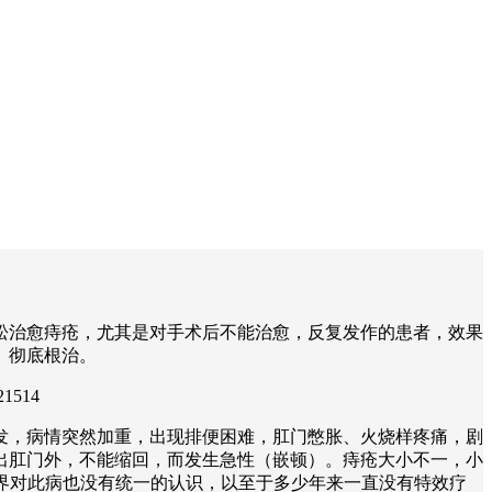
松治愈痔疮，尤其是对手术后不能治愈，反复发作的患者，效果
、彻底根治。
1514
发，病情突然加重，出现排便困难，肛门憋胀、火烧样疼痛，剧
出肛门外，不能缩回，而发生急性（嵌顿）。痔疮大小不一，小
学界对此病也没有统一的认识，以至于多少年来一直没有特效疗