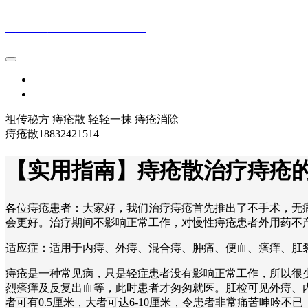
痔疮散18832421514
首页
登录
祖传秘方 痔疮散 轻轻一抹 痔疮消除
痔疮散18832421514
【实用指南】痔疮散治疗痔疮
各位痔疮患者：大家好，我们治疗痔疮首先推出了不手术，无
会更好。治疗期间不影响正常工作，对慢性痔疮患者外用药不
适应症：适用于内痔、外痔、混合痔、肿痛、便血、瘙痒、肛裂、
痔疮是一种常见病，只是轻症患者没有影响正常工作，所以很
烈瘙痒及反复出血等，此时患者才匆匆就医。肛检可见外痔、
者可有0.5厘米，大者可达6-10厘米，令患者非常痛苦呻