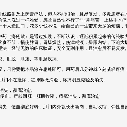
线照射及上药膏疗法，但均不能根治，且易复发，多数患者在术
的像水洗过一样难受，感觉自己快不行了”非常痛苦。上述手术
一个人造肛门，花多少钱不说，给自己的一生带来无尽的烦恼，
中药（痔疮散）是通过实践，不断认识，逐渐积累起来的传统验
饮食不节，损伤脾胃，胃肠燥热，伤津耗液，燥屎内结，下迫大
理法，经过无数的临床验证，安全无副作用，且治愈后不易复发
肛裂、肛脱、肛瘘、等肛肠疾病。
应，只需要把本品涂在患处即可。用药后几分钟就立刻减轻疼痛
，肛门不在瘙痒，红肿微微消退，疼痛明显减轻及消失。
瘩消失，彻底治愈。
在便血。痔核回肛，肛肌收缩，痔疮消失，彻底治愈
全消失，便血彻底好转，肛门内外就长出新肉，自动收缩，弹性自