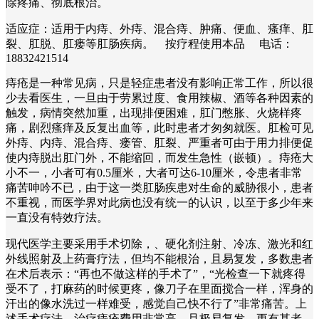
除疼痛、彻底根治。
适应症：适用于内痔、外痔、混合痔、肿痛、便血、瘙痒、肛
裂、肛脱、肛瘘等肛肠疾病。 按疗程使用本品 电话：
18832421514
痔疮是一种常见病，只是轻症患者没有影响正常工作，所以很
少去看医生，一旦由于劳累过度、食用辣椒、酒等各种因素的
触发，病情突然加重，出现排便困难，肛门憋胀、火烧样疼
痛，剧烈瘙痒及反复出血等，此时患者才匆匆就医。肛检可见
外痔、内痔、混合痔、瘘管、肛裂、严重者可由于用力排便促
使内痔脱出肛门外，不能缩回，而发生急性（嵌顿）。痔疮大
小不一，小者可有0.5厘米，大者可达6-10厘米，令患者非常
痛苦呻吟不已，由于这一类肛肠疾患对生命的威胁很小，患者
不重视，而医学界对此病也没有统一的认识，以至于多少年来
一直没有特效疗法。
现代医学主要采用手术切除，、硬化剂注射、冷冻、激光和红
外线照射及上药膏疗法，但均不能根治，且易复发，多数患者
在术后表示：“再也不做这样的手术了”，“光检查一下就疼得
受不了，打麻药的时候更疼，像刀子在里面搅合一样，浑身的
汗出的像水洗过一样难受，感觉自己快不行了”非常痛苦。上
述手术疗法，治疗痔疮费用非常高，且极易复发。更有甚者，