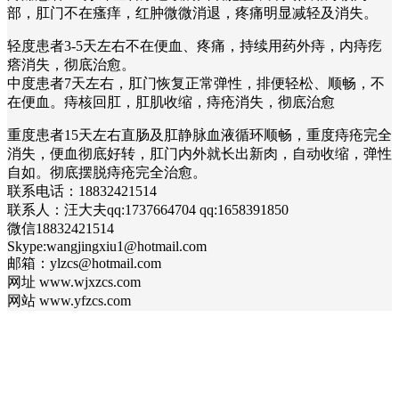
部，肛门不在瘙痒，红肿微微消退，疼痛明显减轻及消失。
轻度患者3-5天左右不在便血、疼痛，持续用药外痔，内痔疙
瘩消失，彻底治愈。
中度患者7天左右，肛门恢复正常弹性，排便轻松、顺畅，不
在便血。痔核回肛，肛肌收缩，痔疮消失，彻底治愈
重度患者15天左右直肠及肛静脉血液循环顺畅，重度痔疮完全
消失，便血彻底好转，肛门内外就长出新肉，自动收缩，弹性
自如。彻底摆脱痔疮完全治愈。
联系电话：18832421514
联系人：汪大夫qq:1737664704 qq:1658391850
微信18832421514
Skype:wangjingxiu1@hotmail.com
邮箱：ylzcs@hotmail.com
网址 www.wjxzcs.com
网站 www.yfzcs.com