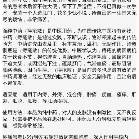
有的患者术后管不住大便，留下了后遗症，不得已再做一次手
术，安装一个人造肛门，花多少钱不说，给自己的一生带来无
尽的烦恼，非常痛苦。
而纯中药（痔疮散）是中医用药，为中国传统中医特有药物。
中药（痔疮散）是通过实践，不断认识，逐渐积累起来的传统
验方。中药讲究由表及里、标本兼治，温和、无副作用、治愈
彻底是（痔疮散）的传统优势。中医学认为，痔疮的病因病机
在于饮食不节，损伤脾胃，胃肠燥热，伤津耗液，燥屎内结，
下迫大肠；或因湿热下注，蕴聚肛门，气滞血瘀，筋脉阻隔，
筋络弛纵，因而生痔。（痔疮散）是目前最多也是最有效的是
中药调理法，经过无数的临床验证，安全无副作用，且治愈后
不易复发。
适应症：适用于内痔、外痔、混合痔、肿痛、便血、瘙痒、肛
裂、肛脱、肛瘘、等肛肠疾病。
使用方法：本品为纯中药，对人的皮肤没有刺激性，无不良反
应，只需要把本品涂在患处即可。用药后几分钟就立刻减轻疼
痛，感觉非常舒服。
疼痛患者1-5分钟左右穿过致病菌细胞壁，深入作用痔核内