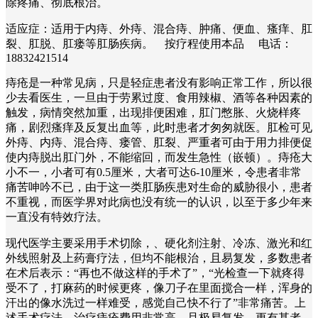
除疼痛、彻底根治。
适应症：适用于内痔、外痔、混合痔、肿痛、便血、瘙痒、肛
裂、肛脱、肛瘘等肛肠疾病。 按疗程使用本品 电话：
18832421514
痔疮是一种常见病，只是轻症患者没有影响正常工作，所以很
少去看医生，一旦由于劳累过度、食用辣椒、酒等各种因素的
触发，病情突然加重，出现排便困难，肛门憋胀、火烧样疼
痛，剧烈瘙痒及反复出血等，此时患者才匆匆就医。肛检可见
外痔、内痔、混合痔、瘘管、肛裂、严重者可由于用力排便促
使内痔脱出肛门外，不能缩回，而发生急性（嵌顿）。痔疮大
小不一，小者可有0.5厘米，大者可达6-10厘米，令患者非常
痛苦呻吟不已，由于这一类肛肠疾患对生命的威胁很小，患者
不重视，而医学界对此病也没有统一的认识，以至于多少年来
一直没有特效疗法。
现代医学主要采用手术切除，、硬化剂注射、冷冻、激光和红
外线照射及上药膏疗法，但均不能根治，且易复发，多数患者
在术后表示：“再也不做这样的手术了”，“光检查一下就疼得
受不了，打麻药的时候更疼，像刀子在里面搅合一样，浑身的
汗出的像水洗过一样难受，感觉自己快不行了”非常痛苦。上
述手术疗法，治疗痔疮费用非常高，且极易复发。更有甚者，