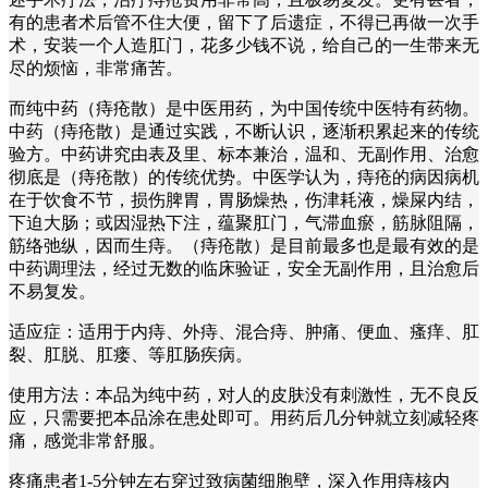
有的患者术后管不住大便，留下了后遗症，不得已再做一次手
术，安装一个人造肛门，花多少钱不说，给自己的一生带来无
尽的烦恼，非常痛苦。
而纯中药（痔疮散）是中医用药，为中国传统中医特有药物。
中药（痔疮散）是通过实践，不断认识，逐渐积累起来的传统
验方。中药讲究由表及里、标本兼治，温和、无副作用、治愈
彻底是（痔疮散）的传统优势。中医学认为，痔疮的病因病机
在于饮食不节，损伤脾胃，胃肠燥热，伤津耗液，燥屎内结，
下迫大肠；或因湿热下注，蕴聚肛门，气滞血瘀，筋脉阻隔，
筋络弛纵，因而生痔。（痔疮散）是目前最多也是最有效的是
中药调理法，经过无数的临床验证，安全无副作用，且治愈后
不易复发。
适应症：适用于内痔、外痔、混合痔、肿痛、便血、瘙痒、肛
裂、肛脱、肛瘘、等肛肠疾病。
使用方法：本品为纯中药，对人的皮肤没有刺激性，无不良反
应，只需要把本品涂在患处即可。用药后几分钟就立刻减轻疼
痛，感觉非常舒服。
疼痛患者1-5分钟左右穿过致病菌细胞壁，深入作用痔核内