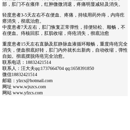
部，肛门不在瘙痒，红肿微微消退，疼痛明显减轻及消失。
轻度患者3-5天左右不在便血、疼痛，持续用药外痔，内痔疙
瘩消失，彻底治愈。
中度患者7天左右，肛门恢复正常弹性，排便轻松、顺畅，不
在便血。痔核回肛，肛肌收缩，痔疮消失，彻底治愈
重度患者15天左右直肠及肛静脉血液循环顺畅，重度痔疮完全
消失，便血彻底好转，肛门内外就长出新肉，自动收缩，弹性
自如。彻底摆脱痔疮完全治愈。
联系电话：18832421514
联系人：汪大夫qq:1737664704 qq:1658391850
微信18832421514
邮箱：ylzcs@hotmail.com
网址 www.wjxzcs.com
网站 www.yfzcs.com