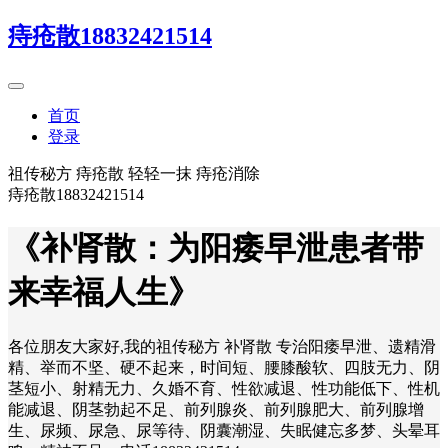
痔疮散18832421514
首页
登录
祖传秘方 痔疮散 轻轻一抹 痔疮消除
痔疮散18832421514
《补肾散：为阳痿早泄患者带
来幸福人生》
各位朋友大家好,我的祖传秘方 补肾散 专治阳痿早泄、遗精滑
精、举而不坚、硬不起来，时间短、腰膝酸软、四肢无力、阴
茎短小、射精无力、久婚不育、性欲减退、性功能低下、性机
能减退、阴茎勃起不足、前列腺炎、前列腺肥大、前列腺增
生、尿频、尿急、尿等待、阴囊潮湿、失眠健忘多梦、头晕耳