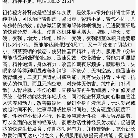
鸣、精神不足。电话18832421514
祖传秘方补肾散是经过多年实践，是效果非常好的补肾壮阳的
纯中药，可以治疗肾阴虚，肾阳虚，肾精不足，肾气不固，具
有独特的功效，能够激活阴茎海绵体休眠细胞，促进阴茎细胞
的快速分裂、再生、使阴茎机体显著增大、增粗，增长，变
硬，变强，增大，增粗，增长，变硬，变强阴茎体积只需要服
用1-3个疗程、既能够达到理想的尺寸、又一举改变了阴茎短
小、阴茎萎缩的状态，使男性器官精壮，有力、服用后10分钟
即能感受到强烈的性欲，迅速见效，快慢结合，肾能力明显提
高，精神饱满，身体有力，改善长期夜尿频多，腰膝酸软，失
眠多梦等得到明显改善和消除，不疲劳，无掏空感，能迅速激
活肾细胞，二度开启肾的封藏功能，具有快效补肾，生精，抗
疲劳的作用。而且无掏空敢，对身体无伤害。纯中药（补肾
散）以肾通脉，不伤心脑，直接滋养再生肾细胞，全面修复肾
系统，使肾功能恢复年轻状态，同时促进肾系统向心脑血管注
入营养和动力，改善微循环，促进全身血液流通，无法勃起或
勃起时间不长、性事早泄或性事时间短、没有硬度或硬度不
够、性器短小长度不行、性欲冷淡或无性欲、事后容易疲劳。
可以全面的改善神经系统，彻底激活性神经反射功能，促进阴
茎的快速生长发育，使阴茎勃起有力，并频繁勃起，充分延长
做爱时间可达1小时之久，长期服用能够提高肾功能，促进阴