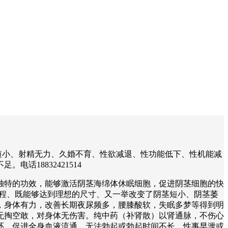
短小、射精无力、久婚不育、性欲减退、性功能低下、性机能减
18832421514
独特的功效，能够激活阴茎海绵体休眠细胞，促进阴茎细胞的快
疗程、既能够达到理想的尺寸、又一举改变了阴茎短小、阴茎萎
，身体有力，改善长期夜尿频多，腰膝酸软，失眠多梦等得到明
无掏空敢，对身体无伤害。纯中药（补肾散）以肾通脉，不伤心
环，促进全身血液流通，无法勃起或勃起时间不长、性事早泄或