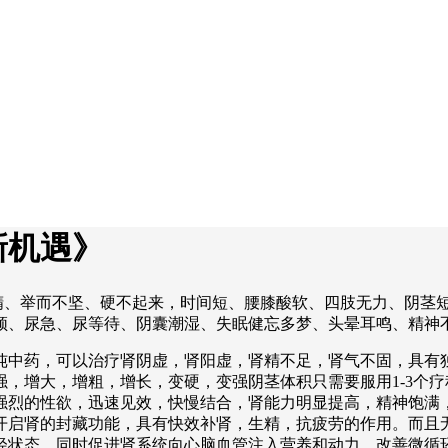
新机遇》
滑精、举而不坚、硬不起来，时间短、腰膝酸软、四肢无力、阴茎
尿急、尿等待、阴囊潮湿、失眠健忘多梦、头晕耳鸣、精神不足。电话
纯中药，可以治疗肾阴虚，肾阳虚，肾精不足，肾气不固，具有
，增大，增粗，增长，变硬，变强阴茎体积只需要服用1-3个
到强烈的性欲，迅速见效，快慢结合，肾能力明显提高，精神饱满
开启肾的封藏功能，具有快效补肾，生精，抗疲劳的作用。而且
轻状态，同时促进肾系统向心脑血管注入营养和动力，改善微循