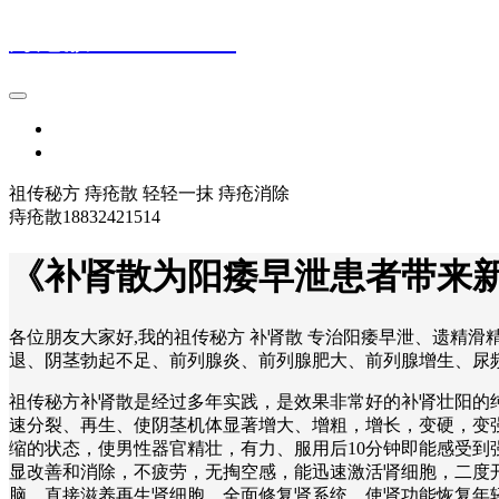
痔疮散18832421514
首页
登录
祖传秘方 痔疮散 轻轻一抹 痔疮消除
痔疮散18832421514
《补肾散为阳痿早泄患者带来
各位朋友大家好,我的祖传秘方 补肾散 专治阳痿早泄、遗精
退、阴茎勃起不足、前列腺炎、前列腺肥大、前列腺增生、尿频、
祖传秘方补肾散是经过多年实践，是效果非常好的补肾壮阳的
速分裂、再生、使阴茎机体显著增大、增粗，增长，变硬，变强
缩的状态，使男性器官精壮，有力、服用后10分钟即能感受
显改善和消除，不疲劳，无掏空感，能迅速激活肾细胞，二度
脑，直接滋养再生肾细胞，全面修复肾系统，使肾功能恢复年