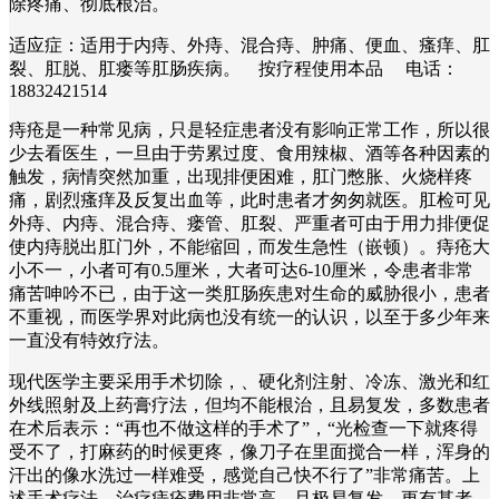
除疼痛、彻底根治。
适应症：适用于内痔、外痔、混合痔、肿痛、便血、瘙痒、肛
裂、肛脱、肛瘘等肛肠疾病。 按疗程使用本品 电话：
18832421514
痔疮是一种常见病，只是轻症患者没有影响正常工作，所以很
少去看医生，一旦由于劳累过度、食用辣椒、酒等各种因素的
触发，病情突然加重，出现排便困难，肛门憋胀、火烧样疼
痛，剧烈瘙痒及反复出血等，此时患者才匆匆就医。肛检可见
外痔、内痔、混合痔、瘘管、肛裂、严重者可由于用力排便促
使内痔脱出肛门外，不能缩回，而发生急性（嵌顿）。痔疮大
小不一，小者可有0.5厘米，大者可达6-10厘米，令患者非常
痛苦呻吟不已，由于这一类肛肠疾患对生命的威胁很小，患者
不重视，而医学界对此病也没有统一的认识，以至于多少年来
一直没有特效疗法。
现代医学主要采用手术切除，、硬化剂注射、冷冻、激光和红
外线照射及上药膏疗法，但均不能根治，且易复发，多数患者
在术后表示：“再也不做这样的手术了”，“光检查一下就疼得
受不了，打麻药的时候更疼，像刀子在里面搅合一样，浑身的
汗出的像水洗过一样难受，感觉自己快不行了”非常痛苦。上
述手术疗法，治疗痔疮费用非常高，且极易复发。更有甚者，