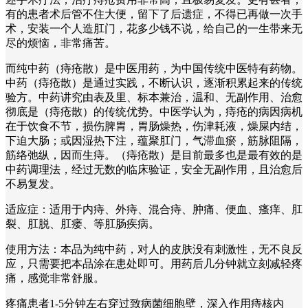
有的患者术后管不住大便，留下了后遗症，不得已再做一次手
术，安装一个人造肛门，花多少钱不说，给自己的一生带来无
尽的烦恼，非常痛苦。
而纯中药（痔疮散）是中医用药，为中国传统中医特有药物。
中药（痔疮散）是通过实践，不断认识，逐渐积累起来的传统
验方。中药讲究由表及里、标本兼治，温和、无副作用、治愈
彻底是（痔疮散）的传统优势。中医学认为，痔疮的病因病机
在于饮食不节，损伤脾胃，胃肠燥热，伤津耗液，燥屎内结，
下迫大肠；或因湿热下注，蕴聚肛门，气滞血瘀，筋脉阻隔，
筋络弛纵，因而生痔。（痔疮散）是目前最多也是最有效的是
中药调理法，经过无数的临床验证，安全无副作用，且治愈后
不易复发。
适应症：适用于内痔、外痔、混合痔、肿痛、便血、瘙痒、肛
裂、肛脱、肛瘘、等肛肠疾病。
使用方法：本品为纯中药，对人的皮肤没有刺激性，无不良反
应，只需要把本品涂在患处即可。用药后几分钟就立刻减轻疼
痛，感觉非常舒服。
疼痛患者1-5分钟左右穿过致病菌细胞壁，深入作用痔核内