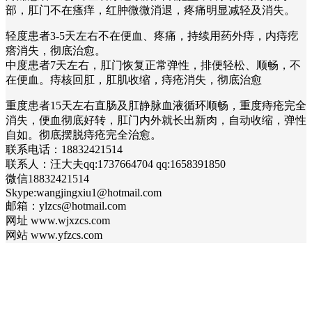
部，肛门不在瘙痒，红肿微微消退，疼痛明显减轻及消失。
轻度患者3-5天左右不在便血、疼痛，持续用药外痔，内痔疙
瘩消失，彻底治愈。
中度患者7天左右，肛门恢复正常弹性，排便轻松、顺畅，不
在便血。痔核回肛，肛肌收缩，痔疮消失，彻底治愈
重度患者15天左右直肠及肛静脉血液循环顺畅，重度痔疮完全
消失，便血彻底好转，肛门内外就长出新肉，自动收缩，弹性
自如。彻底摆脱痔疮完全治愈。
联系电话：18832421514
联系人：汪大夫qq:1737664704 qq:1658391850
微信18832421514
Skype:wangjingxiu1@hotmail.com
邮箱：ylzcs@hotmail.com
网址 www.wjxzcs.com
网站 www.yfzcs.com