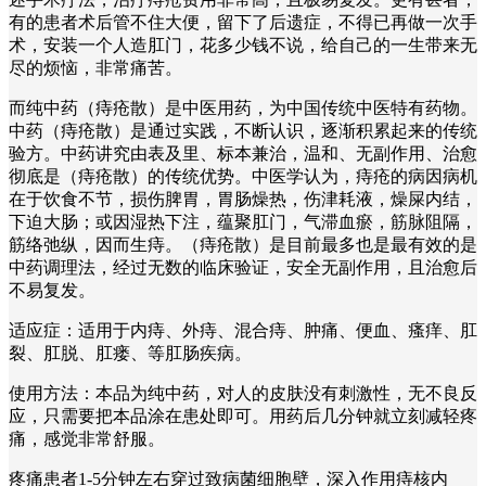
有的患者术后管不住大便，留下了后遗症，不得已再做一次手
术，安装一个人造肛门，花多少钱不说，给自己的一生带来无
尽的烦恼，非常痛苦。
而纯中药（痔疮散）是中医用药，为中国传统中医特有药物。
中药（痔疮散）是通过实践，不断认识，逐渐积累起来的传统
验方。中药讲究由表及里、标本兼治，温和、无副作用、治愈
彻底是（痔疮散）的传统优势。中医学认为，痔疮的病因病机
在于饮食不节，损伤脾胃，胃肠燥热，伤津耗液，燥屎内结，
下迫大肠；或因湿热下注，蕴聚肛门，气滞血瘀，筋脉阻隔，
筋络弛纵，因而生痔。（痔疮散）是目前最多也是最有效的是
中药调理法，经过无数的临床验证，安全无副作用，且治愈后
不易复发。
适应症：适用于内痔、外痔、混合痔、肿痛、便血、瘙痒、肛
裂、肛脱、肛瘘、等肛肠疾病。
使用方法：本品为纯中药，对人的皮肤没有刺激性，无不良反
应，只需要把本品涂在患处即可。用药后几分钟就立刻减轻疼
痛，感觉非常舒服。
疼痛患者1-5分钟左右穿过致病菌细胞壁，深入作用痔核内