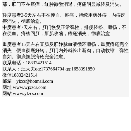
部，肛门不在瘙痒，红肿微微消退，疼痛明显减轻及消失。
轻度患者3-5天左右不在便血、疼痛，持续用药外痔，内痔疙
瘩消失，彻底治愈。
中度患者7天左右，肛门恢复正常弹性，排便轻松、顺畅，不
在便血。痔核回肛，肛肌收缩，痔疮消失，彻底治愈
重度患者15天左右直肠及肛静脉血液循环顺畅，重度痔疮完全
消失，便血彻底好转，肛门内外就长出新肉，自动收缩，弹性
自如。彻底摆脱痔疮完全治愈。
联系电话：18832421514
联系人：汪大夫qq:1737664704 qq:1658391850
微信18832421514
邮箱：ylzcs@hotmail.com
网址 www.wjxzcs.com
网站 www.yfzcs.com