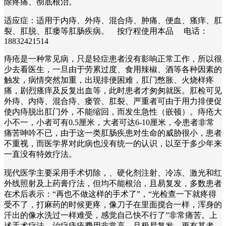
除疼痛、彻底根治。
适应症：适用于内痔、外痔、混合痔、肿痛、便血、瘙痒、肛
裂、肛脱、肛瘘等肛肠疾病。 按疗程使用本品 电话：
18832421514
痔疮是一种常见病，只是轻症患者没有影响正常工作，所以很
少去看医生，一旦由于劳累过度、食用辣椒、酒等各种因素的
触发，病情突然加重，出现排便困难，肛门憋胀、火烧样疼
痛，剧烈瘙痒及反复出血等，此时患者才匆匆就医。肛检可见
外痔、内痔、混合痔、瘘管、肛裂、严重者可由于用力排便促
使内痔脱出肛门外，不能缩回，而发生急性（嵌顿）。痔疮大
小不一，小者可有0.5厘米，大者可达6-10厘米，令患者非常
痛苦呻吟不已，由于这一类肛肠疾患对生命的威胁很小，患者
不重视，而医学界对此病也没有统一的认识，以至于多少年来
一直没有特效疗法。
现代医学主要采用手术切除，、硬化剂注射、冷冻、激光和红
外线照射及上药膏疗法，但均不能根治，且易复发，多数患者
在术后表示：“再也不做这样的手术了”，“光检查一下就疼得
受不了，打麻药的时候更疼，像刀子在里面搅合一样，浑身的
汗出的像水洗过一样难受，感觉自己快不行了”非常痛苦。上
述手术疗法，治疗痔疮费用非常高，且极易复发。更有甚者，