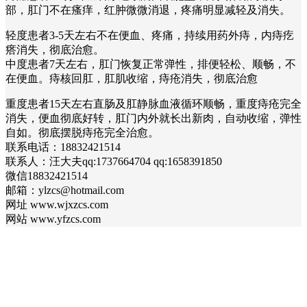
部，肛门不在瘙痒，红肿微微消退，疼痛明显减轻及消失。
轻度患者3-5天左右不在便血、疼痛，持续用药外痔，内痔疙
瘩消失，彻底治愈。
中度患者7天左右，肛门恢复正常弹性，排便轻松、顺畅，不
在便血。痔核回肛，肛肌收缩，痔疮消失，彻底治愈
重度患者15天左右直肠及肛静脉血液循环顺畅，重度痔疮完全
消失，便血彻底好转，肛门内外就长出新肉，自动收缩，弹性
自如。彻底摆脱痔疮完全治愈。
联系电话：18832421514
联系人：汪大夫qq:1737664704 qq:1658391850
微信18832421514
邮箱：ylzcs@hotmail.com
网址 www.wjxzcs.com
网站 www.yfzcs.com