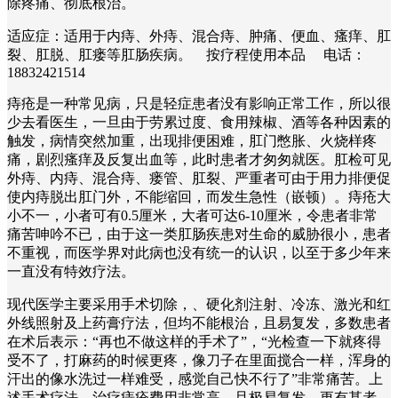
除疼痛、彻底根治。
适应症：适用于内痔、外痔、混合痔、肿痛、便血、瘙痒、肛
裂、肛脱、肛瘘等肛肠疾病。 按疗程使用本品 电话：
18832421514
痔疮是一种常见病，只是轻症患者没有影响正常工作，所以很
少去看医生，一旦由于劳累过度、食用辣椒、酒等各种因素的
触发，病情突然加重，出现排便困难，肛门憋胀、火烧样疼
痛，剧烈瘙痒及反复出血等，此时患者才匆匆就医。肛检可见
外痔、内痔、混合痔、瘘管、肛裂、严重者可由于用力排便促
使内痔脱出肛门外，不能缩回，而发生急性（嵌顿）。痔疮大
小不一，小者可有0.5厘米，大者可达6-10厘米，令患者非常
痛苦呻吟不已，由于这一类肛肠疾患对生命的威胁很小，患者
不重视，而医学界对此病也没有统一的认识，以至于多少年来
一直没有特效疗法。
现代医学主要采用手术切除，、硬化剂注射、冷冻、激光和红
外线照射及上药膏疗法，但均不能根治，且易复发，多数患者
在术后表示：“再也不做这样的手术了”，“光检查一下就疼得
受不了，打麻药的时候更疼，像刀子在里面搅合一样，浑身的
汗出的像水洗过一样难受，感觉自己快不行了”非常痛苦。上
述手术疗法，治疗痔疮费用非常高，且极易复发。更有甚者，