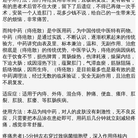
有的患者术后管不住大便，留下了后遗症，不得已再做一次手
术，安装一个人造肛门，花多少钱不说，给自己的一生带来无
尽的烦恼，非常痛苦。
而纯中药（痔疮散）是中医用药，为中国传统中医特有药物。
中药（痔疮散）是通过实践，不断认识，逐渐积累起来的传统
验方。中药讲究由表及里、标本兼治，温和、无副作用、治愈
彻底是（痔疮散）的传统优势。中医学认为，痔疮的病因病机
在于饮食不节，损伤脾胃，胃肠燥热，伤津耗液，燥屎内结，
下迫大肠；或因湿热下注，蕴聚肛门，气滞血瘀，筋脉阻隔，
筋络弛纵，因而生痔。（痔疮散）是目前最多也是最有效的是
中药调理法，经过无数的临床验证，安全无副作用，且治愈后
不易复发。
适应症：适用于内痔、外痔、混合痔、肿痛、便血、瘙痒、肛
裂、肛脱、肛瘘、等肛肠疾病。
使用方法：本品为纯中药，对人的皮肤没有刺激性，无不良反
应，只需要把本品涂在患处即可。用药后几分钟就立刻减轻疼
痛，感觉非常舒服。
疼痛患者1-5分钟左右穿过致病菌细胞壁，深入作用痔核内