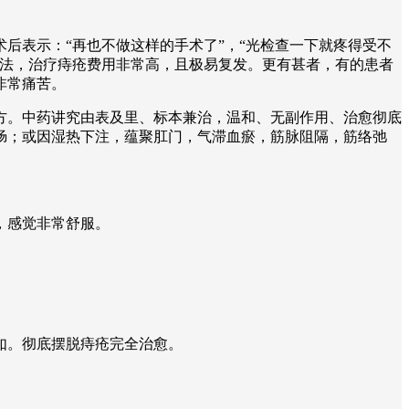
后表示：“再也不做这样的手术了”，“光检查一下就疼得受不
疗法，治疗痔疮费用非常高，且极易复发。更有甚者，有的患者
非常痛苦。
方。中药讲究由表及里、标本兼治，温和、无副作用、治愈彻底
肠；或因湿热下注，蕴聚肛门，气滞血瘀，筋脉阻隔，筋络弛
。
，感觉非常舒服。
如。彻底摆脱痔疮完全治愈。