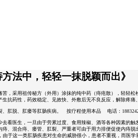
痔方法中，轻轻一抹脱颖而出》
痛苦，采用祖传秘方（外用）涂抹的纯中药（痔疮散），轻轻松
产生抗药性，药效稳定、见效快、外敷后无不良反应，解除疼痛
肛脱、肛瘘等肛肠疾病。 按疗程使用本品 电话：1883242
少去看医生，一旦由于劳累过度、食用辣椒、酒等各种因素的触
内痔、混合痔、瘘管、肛裂、严重者可由于用力排便促使内痔脱
吟不已，由于这一类肛肠疾患对生命的威胁很小，患者不重视，而医