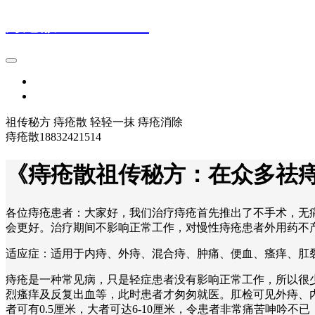
痔疮散18832421514
首页
登录
祖传秘方 痔疮散 轻轻一抹 痔疮消除
痔疮散18832421514
《痔疮散祖传秘方：在众多祛
各位痔疮患者：大家好，我们治疗痔疮首先推出了不手术，无
会更好。治疗期间不影响正常工作，对慢性痔疮患者外用药不
适应症：适用于内痔、外痔、混合痔、肿痛、便血、瘙痒、肛裂、
痔疮是一种常见病，只是轻症患者没有影响正常工作，所以很
烈瘙痒及反复出血等，此时患者才匆匆就医。肛检可见外痔、
者可有0.5厘米，大者可达6-10厘米，令患者非常痛苦呻