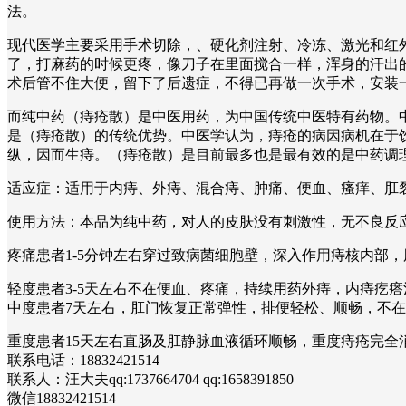
法。
现代医学主要采用手术切除，、硬化剂注射、冷冻、激光和红外
了，打麻药的时候更疼，像刀子在里面搅合一样，浑身的汗出
术后管不住大便，留下了后遗症，不得已再做一次手术，安装
而纯中药（痔疮散）是中医用药，为中国传统中医特有药物。
是（痔疮散）的传统优势。中医学认为，痔疮的病因病机在于
纵，因而生痔。（痔疮散）是目前最多也是最有效的是中药调
适应症：适用于内痔、外痔、混合痔、肿痛、便血、瘙痒、
使用方法：本品为纯中药，对人的皮肤没有刺激性，无不良反
疼痛患者1-5分钟左右穿过致病菌细胞壁，深入作用痔核内部
轻度患者3-5天左右不在便血、疼痛，持续用药外痔，内痔疙
中度患者7天左右，肛门恢复正常弹性，排便轻松、顺畅，不
重度患者15天左右直肠及肛静脉血液循环顺畅，重度痔疮完
联系电话：18832421514
联系人：汪大夫qq:1737664704 qq:1658391850
微信18832421514