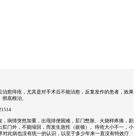
松治愈痔疮，尤其是对手术后不能治愈，反复发作的患者，效果
、彻底根治。
1514
发，病情突然加重，出现排便困难，肛门憋胀、火烧样疼痛，剧
出肛门外，不能缩回，而发生急性（嵌顿）。痔疮大小不一，小
学界对此病也没有统一的认识，以至于多少年来一直没有特效疗