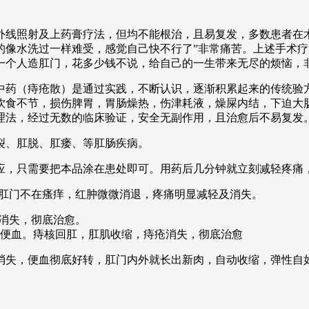
线照射及上药膏疗法，但均不能根治，且易复发，多数患者在术
的像水洗过一样难受，感觉自己快不行了”非常痛苦。上述手术
一个人造肛门，花多少钱不说，给自己的一生带来无尽的烦恼，
中药（痔疮散）是通过实践，不断认识，逐渐积累起来的传统验
饮食不节，损伤脾胃，胃肠燥热，伤津耗液，燥屎内结，下迫大
理法，经过无数的临床验证，安全无副作用，且治愈后不易复发
肛裂、肛脱、肛瘘、等肛肠疾病。
应，只需要把本品涂在患处即可。用药后几分钟就立刻减轻疼痛
，肛门不在瘙痒，红肿微微消退，疼痛明显减轻及消失。
瘩消失，彻底治愈。
在便血。痔核回肛，肛肌收缩，痔疮消失，彻底治愈
全消失，便血彻底好转，肛门内外就长出新肉，自动收缩，弹性自