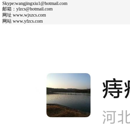
Skype:wangjingxiu1@hotmail.com
邮箱：ylzcs@hotmail.com
网址 www.wjxzcs.com
网站 www.yfzcs.com