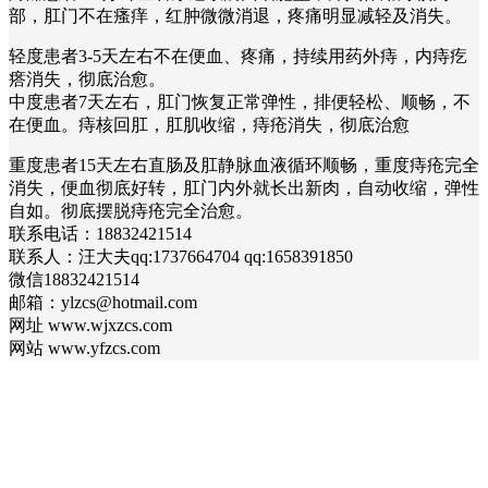
部，肛门不在瘙痒，红肿微微消退，疼痛明显减轻及消失。
轻度患者3-5天左右不在便血、疼痛，持续用药外痔，内痔疙
瘩消失，彻底治愈。
中度患者7天左右，肛门恢复正常弹性，排便轻松、顺畅，不
在便血。痔核回肛，肛肌收缩，痔疮消失，彻底治愈
重度患者15天左右直肠及肛静脉血液循环顺畅，重度痔疮完全
消失，便血彻底好转，肛门内外就长出新肉，自动收缩，弹性
自如。彻底摆脱痔疮完全治愈。
联系电话：18832421514
联系人：汪大夫qq:1737664704 qq:1658391850
微信18832421514
邮箱：ylzcs@hotmail.com
网址 www.wjxzcs.com
网站 www.yfzcs.com