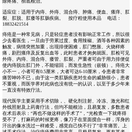
除疼痛、彻底根治。
适应症：适用于内痔、外痔、混合痔、肿痛、便血、瘙痒、肛
裂、肛脱、肛瘘等肛肠疾病。 按疗程使用本品 电话：
18832421514
痔疮是一种常见病，只是轻症患者没有影响正常工作，所以很
少去看医生，一旦由于劳累过度、食用辣椒、酒等各种因素的
触发，病情突然加重，出现排便困难，肛门憋胀、火烧样疼
痛，剧烈瘙痒及反复出血等，此时患者才匆匆就医。肛检可见
外痔、内痔、混合痔、瘘管、肛裂、严重者可由于用力排便促
使内痔脱出肛门外，不能缩回，而发生急性（嵌顿）。痔疮大
小不一，小者可有0.5厘米，大者可达6-10厘米，令患者非常
痛苦呻吟不已，由于这一类肛肠疾患对生命的威胁很小，患者
不重视，而医学界对此病也没有统一的认识，以至于多少年来
一直没有特效疗法。
现代医学主要采用手术切除，、硬化剂注射、冷冻、激光和红
外线照射及上药膏疗法，但均不能根治，且易复发，多数患者
在术后表示：“再也不做这样的手术了”，“光检查一下就疼得
受不了，打麻药的时候更疼，像刀子在里面搅合一样，浑身的
汗出的像水洗过一样难受，感觉自己快不行了”非常痛苦。上
述手术疗法，治疗痔疮费用非常高，且极易复发。更有甚者，