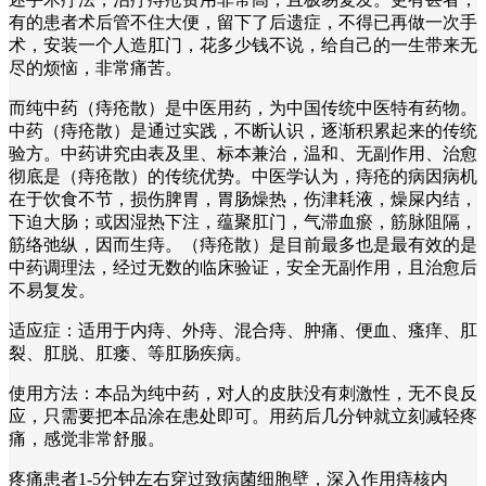
有的患者术后管不住大便，留下了后遗症，不得已再做一次手
术，安装一个人造肛门，花多少钱不说，给自己的一生带来无
尽的烦恼，非常痛苦。
而纯中药（痔疮散）是中医用药，为中国传统中医特有药物。
中药（痔疮散）是通过实践，不断认识，逐渐积累起来的传统
验方。中药讲究由表及里、标本兼治，温和、无副作用、治愈
彻底是（痔疮散）的传统优势。中医学认为，痔疮的病因病机
在于饮食不节，损伤脾胃，胃肠燥热，伤津耗液，燥屎内结，
下迫大肠；或因湿热下注，蕴聚肛门，气滞血瘀，筋脉阻隔，
筋络弛纵，因而生痔。（痔疮散）是目前最多也是最有效的是
中药调理法，经过无数的临床验证，安全无副作用，且治愈后
不易复发。
适应症：适用于内痔、外痔、混合痔、肿痛、便血、瘙痒、肛
裂、肛脱、肛瘘、等肛肠疾病。
使用方法：本品为纯中药，对人的皮肤没有刺激性，无不良反
应，只需要把本品涂在患处即可。用药后几分钟就立刻减轻疼
痛，感觉非常舒服。
疼痛患者1-5分钟左右穿过致病菌细胞壁，深入作用痔核内