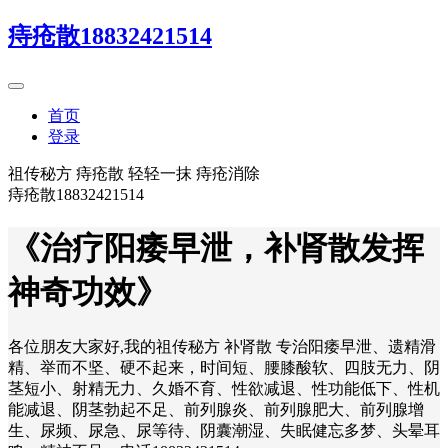
痔疮散18832421514
首页
登录
祖传秘方 痔疮散 轻轻一抹 痔疮消除
痔疮散18832421514
《治疗阳痿早泄，补肾散发挥
神奇功效》
各位朋友大家好,我的祖传秘方 补肾散 专治阳痿早泄、遗精滑
精、举而不坚、硬不起来，时间短、腰膝酸软、四肢无力、阴
茎短小、射精无力、久婚不育、性欲减退、性功能低下、性机
能减退、阴茎勃起不足、前列腺炎、前列腺肥大、前列腺增
生、尿频、尿急、尿等待、阴囊潮湿、失眠健忘多梦、头晕耳