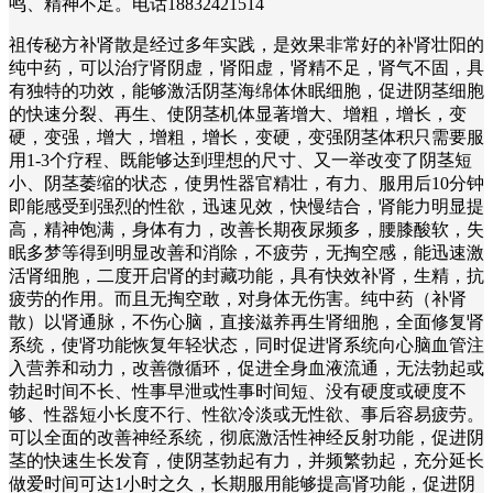
鸣、精神不足。电话18832421514
祖传秘方补肾散是经过多年实践，是效果非常好的补肾壮阳的
纯中药，可以治疗肾阴虚，肾阳虚，肾精不足，肾气不固，具
有独特的功效，能够激活阴茎海绵体休眠细胞，促进阴茎细胞
的快速分裂、再生、使阴茎机体显著增大、增粗，增长，变
硬，变强，增大，增粗，增长，变硬，变强阴茎体积只需要服
用1-3个疗程、既能够达到理想的尺寸、又一举改变了阴茎短
小、阴茎萎缩的状态，使男性器官精壮，有力、服用后10分钟
即能感受到强烈的性欲，迅速见效，快慢结合，肾能力明显提
高，精神饱满，身体有力，改善长期夜尿频多，腰膝酸软，失
眠多梦等得到明显改善和消除，不疲劳，无掏空感，能迅速激
活肾细胞，二度开启肾的封藏功能，具有快效补肾，生精，抗
疲劳的作用。而且无掏空敢，对身体无伤害。纯中药（补肾
散）以肾通脉，不伤心脑，直接滋养再生肾细胞，全面修复肾
系统，使肾功能恢复年轻状态，同时促进肾系统向心脑血管注
入营养和动力，改善微循环，促进全身血液流通，无法勃起或
勃起时间不长、性事早泄或性事时间短、没有硬度或硬度不
够、性器短小长度不行、性欲冷淡或无性欲、事后容易疲劳。
可以全面的改善神经系统，彻底激活性神经反射功能，促进阴
茎的快速生长发育，使阴茎勃起有力，并频繁勃起，充分延长
做爱时间可达1小时之久，长期服用能够提高肾功能，促进阴