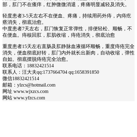
部，肛门不在瘙痒，红肿微微消退，疼痛明显减轻及消失。
轻度患者3-5天左右不在便血、疼痛，持续用药外痔，内痔疙
瘩消失，彻底治愈。
中度患者7天左右，肛门恢复正常弹性，排便轻松、顺畅，不
在便血。痔核回肛，肛肌收缩，痔疮消失，彻底治愈
重度患者15天左右直肠及肛静脉血液循环顺畅，重度痔疮完全
消失，便血彻底好转，肛门内外就长出新肉，自动收缩，弹性
自如。彻底摆脱痔疮完全治愈。
联系电话：18832421514
联系人：汪大夫qq:1737664704 qq:1658391850
微信18832421514
邮箱：ylzcs@hotmail.com
网址 www.wjxzcs.com
网站 www.yfzcs.com