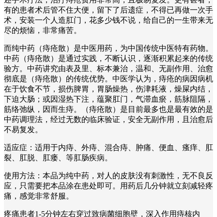
有的患者术后管不住大便，留下了后遗症，不得已再做一次手
术，安装一个人造肛门，花多少钱不说，给自己的一生带来无
尽的烦恼，非常痛苦。
而纯中药（痔疮散）是中医用药，为中国传统中医特有药物。
中药（痔疮散）是通过实践，不断认识，逐渐积累起来的传统
验方。中药讲究由表及里、标本兼治，温和、无副作用、治愈
彻底是（痔疮散）的传统优势。中医学认为，痔疮的病因病机
在于饮食不节，损伤脾胃，胃肠燥热，伤津耗液，燥屎内结，
下迫大肠；或因湿热下注，蕴聚肛门，气滞血瘀，筋脉阻隔，
筋络弛纵，因而生痔。（痔疮散）是目前最多也是最有效的是
中药调理法，经过无数的临床验证，安全无副作用，且治愈后
不易复发。
适应症：适用于内痔、外痔、混合痔、肿痛、便血、瘙痒、肛
裂、肛脱、肛瘘、等肛肠疾病。
使用方法：本品为纯中药，对人的皮肤没有刺激性，无不良反
应，只需要把本品涂在患处即可。用药后几分钟就立刻减轻疼
痛，感觉非常舒服。
疼痛患者1-5分钟左右穿过致病菌细胞壁，深入作用痔核内