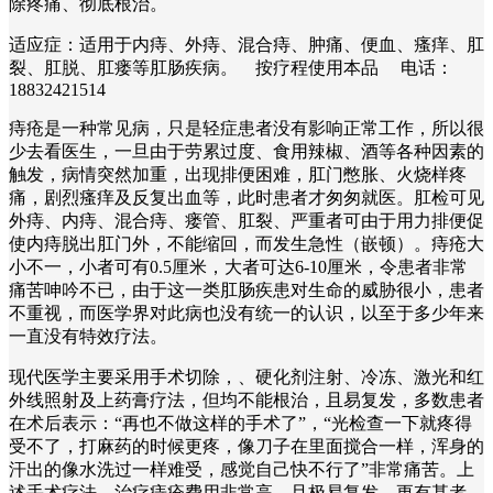
除疼痛、彻底根治。
适应症：适用于内痔、外痔、混合痔、肿痛、便血、瘙痒、肛
裂、肛脱、肛瘘等肛肠疾病。 按疗程使用本品 电话：
18832421514
痔疮是一种常见病，只是轻症患者没有影响正常工作，所以很
少去看医生，一旦由于劳累过度、食用辣椒、酒等各种因素的
触发，病情突然加重，出现排便困难，肛门憋胀、火烧样疼
痛，剧烈瘙痒及反复出血等，此时患者才匆匆就医。肛检可见
外痔、内痔、混合痔、瘘管、肛裂、严重者可由于用力排便促
使内痔脱出肛门外，不能缩回，而发生急性（嵌顿）。痔疮大
小不一，小者可有0.5厘米，大者可达6-10厘米，令患者非常
痛苦呻吟不已，由于这一类肛肠疾患对生命的威胁很小，患者
不重视，而医学界对此病也没有统一的认识，以至于多少年来
一直没有特效疗法。
现代医学主要采用手术切除，、硬化剂注射、冷冻、激光和红
外线照射及上药膏疗法，但均不能根治，且易复发，多数患者
在术后表示：“再也不做这样的手术了”，“光检查一下就疼得
受不了，打麻药的时候更疼，像刀子在里面搅合一样，浑身的
汗出的像水洗过一样难受，感觉自己快不行了”非常痛苦。上
述手术疗法，治疗痔疮费用非常高，且极易复发。更有甚者，