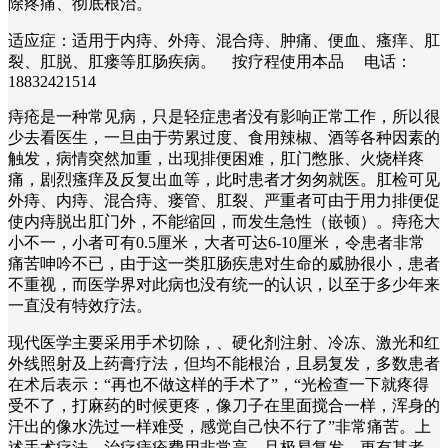
除疼痛、彻底根治。
适应症：适用于内痔、外痔、混合痔、肿痛、便血、瘙痒、肛
裂、肛脱、肛瘘等肛肠疾病。 按疗程使用本品 电话：
18832421514
痔疮是一种常见病，只是轻症患者没有影响正常工作，所以很
少去看医生，一旦由于劳累过度、食用辣椒、酒等各种因素的
触发，病情突然加重，出现排便困难，肛门憋胀、火烧样疼
痛，剧烈瘙痒及反复出血等，此时患者才匆匆就医。肛检可见
外痔、内痔、混合痔、瘘管、肛裂、严重者可由于用力排便促
使内痔脱出肛门外，不能缩回，而发生急性（嵌顿）。痔疮大
小不一，小者可有0.5厘米，大者可达6-10厘米，令患者非常
痛苦呻吟不已，由于这一类肛肠疾患对生命的威胁很小，患者
不重视，而医学界对此病也没有统一的认识，以至于多少年来
一直没有特效疗法。
现代医学主要采用手术切除，、硬化剂注射、冷冻、激光和红
外线照射及上药膏疗法，但均不能根治，且易复发，多数患者
在术后表示：“再也不做这样的手术了”，“光检查一下就疼得
受不了，打麻药的时候更疼，像刀子在里面搅合一样，浑身的
汗出的像水洗过一样难受，感觉自己快不行了”非常痛苦。上
述手术疗法，治疗痔疮费用非常高，且极易复发。更有甚者，