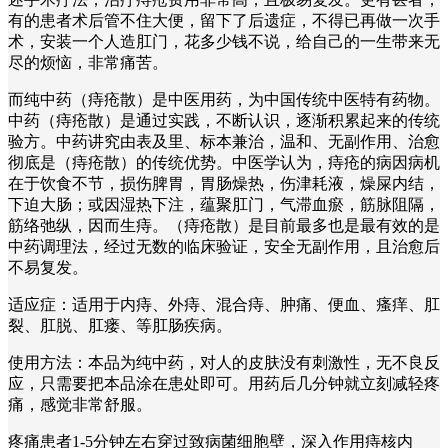
有的患者术后管不住大便，留下了后遗症，不得已再做一次手
术，安装一个人造肛门，花多少钱不说，给自己的一生带来无
尽的烦恼，非常痛苦。
而纯中药（痔疮散）是中医用药，为中国传统中医特有药物。
中药（痔疮散）是通过实践，不断认识，逐渐积累起来的传统
验方。中药讲究由表及里、标本兼治，温和、无副作用、治愈
彻底是（痔疮散）的传统优势。中医学认为，痔疮的病因病机
在于饮食不节，损伤脾胃，胃肠燥热，伤津耗液，燥屎内结，
下迫大肠；或因湿热下注，蕴聚肛门，气滞血瘀，筋脉阻隔，
筋络弛纵，因而生痔。（痔疮散）是目前最多也是最有效的是
中药调理法，经过无数的临床验证，安全无副作用，且治愈后
不易复发。
适应症：适用于内痔、外痔、混合痔、肿痛、便血、瘙痒、肛
裂、肛脱、肛瘘、等肛肠疾病。
使用方法：本品为纯中药，对人的皮肤没有刺激性，无不良反
应，只需要把本品涂在患处即可。用药后几分钟就立刻减轻疼
痛，感觉非常舒服。
疼痛患者1-5分钟左右穿过致病菌细胞壁，深入作用痔核内