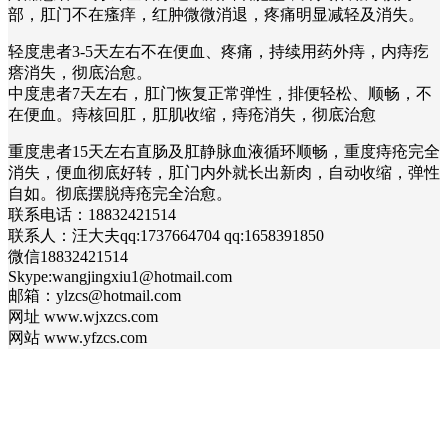
部，肛门不在瘙痒，红肿微微消退，疼痛明显减轻及消失。
轻度患者3-5天左右不在便血、疼痛，持续用药外痔，内痔疙
瘩消失，彻底治愈。
中度患者7天左右，肛门恢复正常弹性，排便轻松、顺畅，不
在便血。痔核回肛，肛肌收缩，痔疮消失，彻底治愈
重度患者15天左右直肠及肛静脉血液循环顺畅，重度痔疮完全
消失，便血彻底好转，肛门内外就长出新肉，自动收缩，弹性
自如。彻底摆脱痔疮完全治愈。
联系电话：18832421514
联系人：汪大夫qq:1737664704 qq:1658391850
微信18832421514
Skype:wangjingxiu1@hotmail.com
邮箱：ylzcs@hotmail.com
网址 www.wjxzcs.com
网站 www.yfzcs.com