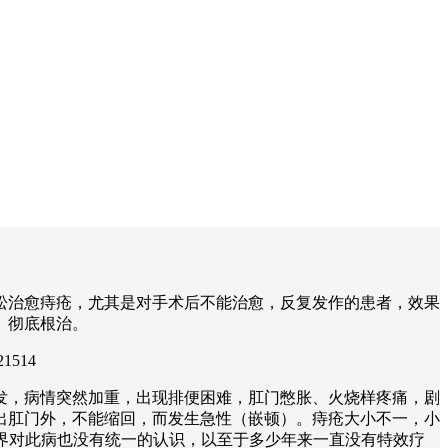
松治愈痔疮，尤其是对手术后不能治愈，反复发作的患者，效果
、彻底根治。
1514
发，病情突然加重，出现排便困难，肛门憋胀、火烧样疼痛，剧
出肛门外，不能缩回，而发生急性（嵌顿）。痔疮大小不一，小
学界对此病也没有统一的认识，以至于多少年来一直没有特效疗