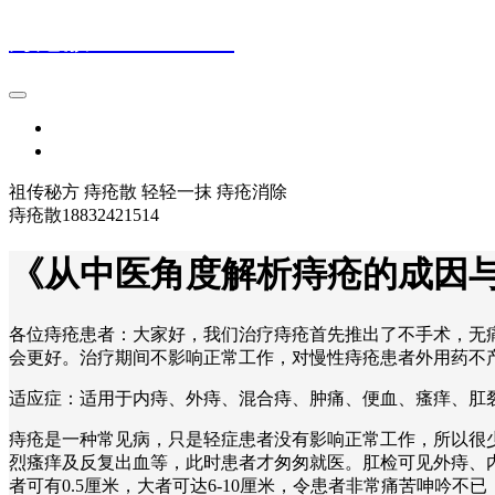
痔疮散18832421514
首页
登录
祖传秘方 痔疮散 轻轻一抹 痔疮消除
痔疮散18832421514
《从中医角度解析痔疮的成因
各位痔疮患者：大家好，我们治疗痔疮首先推出了不手术，无
会更好。治疗期间不影响正常工作，对慢性痔疮患者外用药不
适应症：适用于内痔、外痔、混合痔、肿痛、便血、瘙痒、肛裂、
痔疮是一种常见病，只是轻症患者没有影响正常工作，所以很
烈瘙痒及反复出血等，此时患者才匆匆就医。肛检可见外痔、
者可有0.5厘米，大者可达6-10厘米，令患者非常痛苦呻