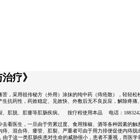
与治疗》
痛苦，采用祖传秘方（外用）涂抹的纯中药（痔疮散），轻轻松
产生抗药性，药效稳定、见效快、外敷后无不良反应，解除疼痛
肛脱、肛瘘等肛肠疾病。 按疗程使用本品 电话：1883242
少去看医生，一旦由于劳累过度、食用辣椒、酒等各种因素的触
内痔、混合痔、瘘管、肛裂、严重者可由于用力排便促使内痔脱
吟不已，由于这一类肛肠疾患对生命的威胁很小，患者不重视，而医