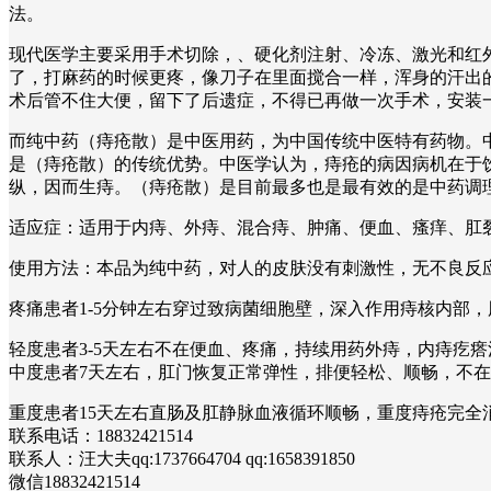
法。
现代医学主要采用手术切除，、硬化剂注射、冷冻、激光和红外
了，打麻药的时候更疼，像刀子在里面搅合一样，浑身的汗出
术后管不住大便，留下了后遗症，不得已再做一次手术，安装
而纯中药（痔疮散）是中医用药，为中国传统中医特有药物。
是（痔疮散）的传统优势。中医学认为，痔疮的病因病机在于
纵，因而生痔。（痔疮散）是目前最多也是最有效的是中药调
适应症：适用于内痔、外痔、混合痔、肿痛、便血、瘙痒、
使用方法：本品为纯中药，对人的皮肤没有刺激性，无不良反
疼痛患者1-5分钟左右穿过致病菌细胞壁，深入作用痔核内部
轻度患者3-5天左右不在便血、疼痛，持续用药外痔，内痔疙
中度患者7天左右，肛门恢复正常弹性，排便轻松、顺畅，不
重度患者15天左右直肠及肛静脉血液循环顺畅，重度痔疮完
联系电话：18832421514
联系人：汪大夫qq:1737664704 qq:1658391850
微信18832421514