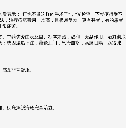
后表示：“再也不做这样的手术了”，“光检查一下就疼得受不
疗法，治疗痔疮费用非常高，且极易复发。更有甚者，有的患者
非常痛苦。
方。中药讲究由表及里、标本兼治，温和、无副作用、治愈彻底
肠；或因湿热下注，蕴聚肛门，气滞血瘀，筋脉阻隔，筋络弛
。
，感觉非常舒服。
如。彻底摆脱痔疮完全治愈。