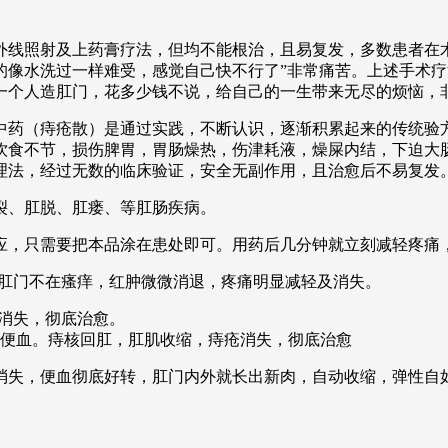
线照射及上药膏疗法，但均不能根治，且易复发，多数患者在术
的像水洗过一样难受，感觉自己快不行了”非常痛苦。上述手术
一个人造肛门，花多少钱不说，给自己的一生带来无尽的烦恼，
中药（痔疮散）是通过实践，不断认识，逐渐积累起来的传统验
饮食不节，损伤脾胃，胃肠燥热，伤津耗液，燥屎内结，下迫大
理法，经过无数的临床验证，安全无副作用，且治愈后不易复发
肛裂、肛脱、肛瘘、等肛肠疾病。
应，只需要把本品涂在患处即可。用药后几分钟就立刻减轻疼痛
，肛门不在瘙痒，红肿微微消退，疼痛明显减轻及消失。
瘩消失，彻底治愈。
在便血。痔核回肛，肛肌收缩，痔疮消失，彻底治愈
全消失，便血彻底好转，肛门内外就长出新肉，自动收缩，弹性自