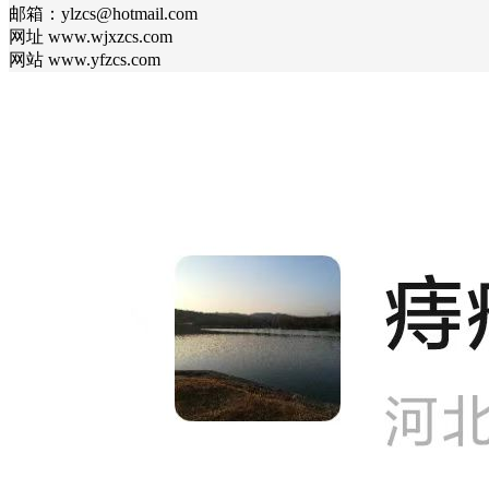
邮箱：ylzcs@hotmail.com
网址 www.wjxzcs.com
网站 www.yfzcs.com